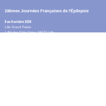
Copyright © key4events - All rights reserved
28èmes Journées Françaises de l'Épilepsie
6 au 9 octobre 2026
Lille Grand Palais
1 Bd des Cités Unies, 59777 Lille
Contact
ANT Congres :
Service organisation :
secretariat-lfce@ant-congres.com
Service inscription : jfe-inscriptions@ant-congres.com
+33 4 67 10 92 23
Newsletter
Restez connecté pour recevoir les actualités et les dates clés du
congrès.
S'inscrire à la newsletter